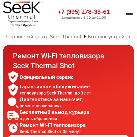
+7 (395) 278-33-61
Ежедневно с 9:00 до 21:00
Сервисный центр Seek
Thermal
в Иркутске
Сервисный центр Seek Thermal
Каталог устройств
Ремонт Wi-Fi тепловизора
Seek Thermal Shot
Официальный сервис
Гарантийное обслуживание
тепловизора Seek Thermal до 3 лет
Диагностика за наш счет,
ремонт по желанию
Бесплатный выезд курьера
в день обращения
Ремонт Wi-Fi тепловизора
Seek Thermal Shot от 35 минут