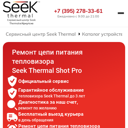
+7 (395) 278-33-61
Ежедневно с 9:00 до 21:00
Сервисный центр Seek
Thermal
в Иркутске
Сервисный центр Seek Thermal
Каталог устройств
Ремонт цепи питания
тепловизора
Seek Thermal Shot Pro
Официальный сервис
Гарантийное обслуживание
тепловизора Seek Thermal до 3 лет
Диагностика за наш счет,
ремонт по желанию
Бесплатный выезд курьера
в день обращения
Ремонт цепи питания тепловизора