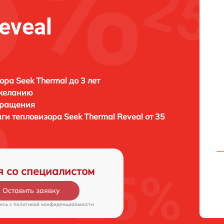
eveal
ора Seek Thermal до 3 лет
 желанию
бращения
аги тепловизора
Seek Thermal Reveal от 35
я со специалистом
Оставить заявку
есь c
политикой конфиденциальности