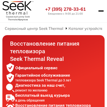
+7 (395) 278-33-61
Ежедневно с 9:00 до 21:00
Сервисный центр Seek
Thermal
в Иркутске
Сервисный центр Seek Thermal
Каталог устройств
Восстановление питания
тепловизора
Seek Thermal Reveal
Официальный сервис
Гарантийное обслуживание
тепловизора Seek Thermal до 3 лет
Диагностика за наш счет,
ремонт по желанию
Бесплатный выезд курьера
в день обращения
Восстановление питания тепловизора