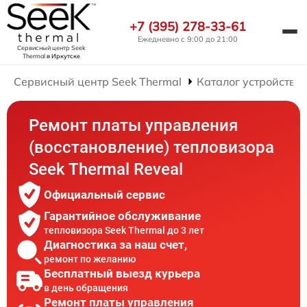
+7 (395) 278-33-61
Ежедневно с 9:00 до 21:00
Сервисный центр Seek
Thermal
в Иркутске
Сервисный центр Seek Thermal
Каталог устройств
Ремонт платы управления
(восстановление) тепловизора
Seek Thermal Reveal
Официальный сервис
Гарантийное обслуживание
тепловизора Seek Thermal до 3 лет
Диагностика за наш счет,
ремонт по желанию
Бесплатный выезд курьера
в день обращения
Ремонт платы управления