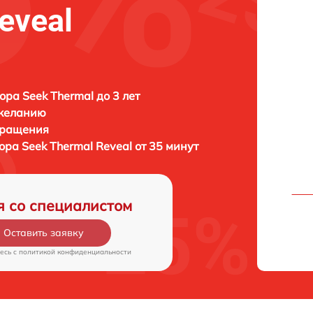
eveal
ора Seek Thermal до 3 лет
 желанию
бращения
зора
Seek Thermal Reveal от 35 минут
я со специалистом
Оставить заявку
есь c
политикой конфиденциальности