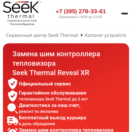
+7 (395) 278-33-61
Ежедневно с 9:00 до 21:00
Сервисный центр Seek
Thermal
в Иркутске
Сервисный центр Seek Thermal
Каталог устройств
Замена шим контроллера
тепловизора
Seek Thermal Reveal XR
Официальный сервис
Гарантийное обслуживание
тепловизора Seek Thermal до 3 лет
Диагностика за наш счет,
ремонт по желанию
Бесплатный выезд курьера
в день обращения
Замена шим контроллера тепловизора