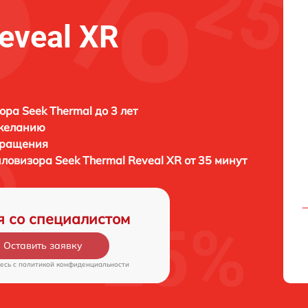
eveal XR
ора Seek Thermal до 3 лет
 желанию
бращения
пловизора
Seek Thermal Reveal XR от 35 минут
я со специалистом
Оставить заявку
есь c
политикой конфиденциальности