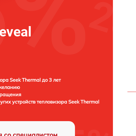
eveal
ора Seek Thermal до 3 лет
 желанию
бращения
ругих устройств тепловизора
Seek Thermal
я со специалистом