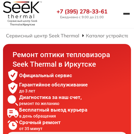
+7 (395) 278-33-61
Ежедневно с 9:00 до 21:00
Сервисный центр Seek
Thermal
в Иркутске
Сервисный центр Seek Thermal
Каталог устройств
Ремонт оптики тепловизора
Seek Thermal в Иркутске
Официальный сервис
Гарантийное обслуживание
до 3 лет
Диагностика за наш счет,
ремонт по желанию
Бесплатный выезд курьера
в день обращения
Срочный ремонт
от 35 минут