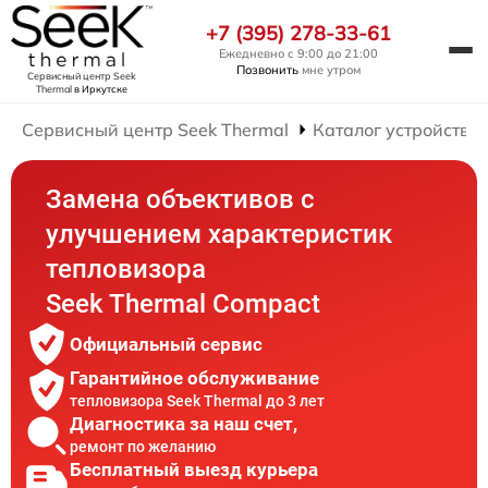
+7 (395) 278-33-61
Ежедневно с 9:00 до 21:00
Позвонить
мне утром
Сервисный центр Seek
Thermal
в Иркутске
Сервисный центр Seek Thermal
Каталог устройств
Замена объективов с
улучшением характеристик
тепловизора
Seek Thermal Compact
Официальный сервис
Гарантийное обслуживание
тепловизора Seek Thermal до 3 лет
Диагностика за наш счет,
ремонт по желанию
Бесплатный выезд курьера