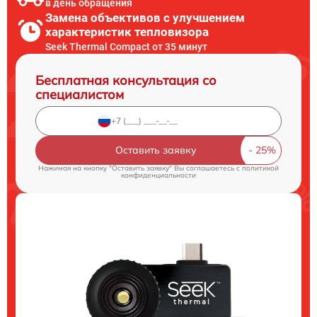
в день обращения
Замена объективов с улучшением
характеристик тепловизора
Seek Thermal Compact от 35 минут
Бесплатная консультация со
специалистом
Оставить заявку
Нажимая на кнопку "Оставить заявку" Вы соглашаетесь c
политикой
конфиденциальности