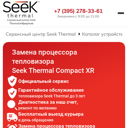
+7 (395) 278-33-61
Ежедневно с 9:00 до 21:00
Сервисный центр Seek
Thermal
в Иркутске
Сервисный центр Seek Thermal
Каталог устройств
Замена процессора
тепловизора
Seek Thermal Compact XR
Официальный сервис
Гарантийное обслуживание
тепловизора Seek Thermal до 3 лет
Диагностика за наш счет,
ремонт по желанию
Бесплатный выезд курьера
в день обращения
Замена процессора тепловизора