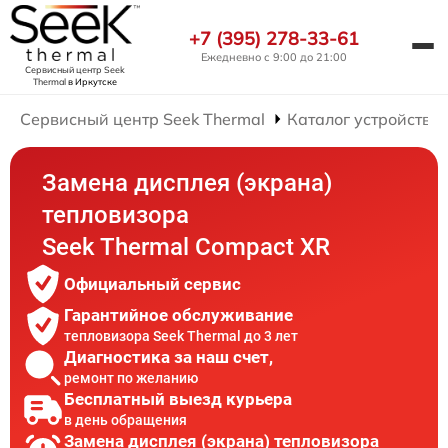
+7 (395) 278-33-61
Ежедневно с 9:00 до 21:00
Сервисный центр Seek
Thermal
в Иркутске
Сервисный центр Seek Thermal
Каталог устройств
Замена дисплея (экрана)
тепловизора
Seek Thermal Compact XR
Официальный сервис
Гарантийное обслуживание
тепловизора Seek Thermal до 3 лет
Диагностика за наш счет,
ремонт по желанию
Бесплатный выезд курьера
в день обращения
Замена дисплея (экрана) тепловизора