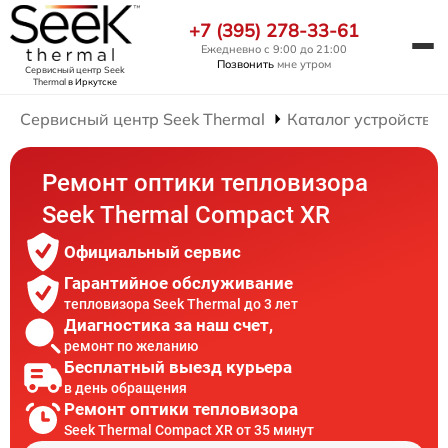
+7 (395) 278-33-61
Ежедневно с 9:00 до 21:00
Позвонить
мне утром
Сервисный центр Seek
Thermal
в Иркутске
Сервисный центр Seek Thermal
Каталог устройств
Ремонт оптики тепловизора
Seek Thermal Compact XR
Официальный сервис
Гарантийное обслуживание
тепловизора Seek Thermal до 3 лет
Диагностика за наш счет,
ремонт по желанию
Бесплатный выезд курьера
в день обращения
Ремонт оптики тепловизора
Seek Thermal Compact XR от 35 минут