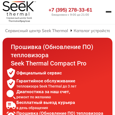
+7 (395) 278-33-61
Ежедневно с 9:00 до 21:00
Сервисный центр Seek
Thermal
в Иркутске
Сервисный центр Seek Thermal
Каталог устройств
Прошивка (Обновление ПО)
тепловизора
Seek Thermal Compact Pro
Официальный сервис
Гарантийное обслуживание
тепловизора Seek Thermal до 3 лет
Диагностика за наш счет,
ремонт по желанию
Бесплатный выезд курьера
в день обращения
Прошивка (Обновление ПО) тепловизора