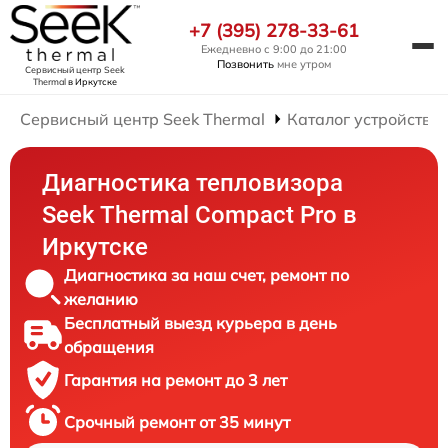
+7 (395) 278-33-61
Ежедневно с 9:00 до 21:00
Позвонить
мне утром
Сервисный центр Seek
Thermal
в Иркутске
Сервисный центр Seek Thermal
Каталог устройств
Диагностика тепловизора
Seek Thermal Compact Pro в
Иркутске
Диагностика за наш счет, ремонт по
желанию
Бесплатный выезд курьера в день
обращения
Гарантия на ремонт до 3 лет
Срочный ремонт от 35 минут